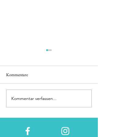
Kommentare
Minimalistic beauty
Kommentar verfassen...
Dominating over de
landscape