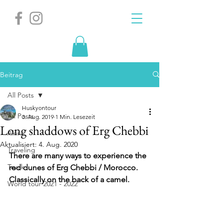
Beitrag
All Posts
Huskyontour
All Posts
3. Aug. 2019
1 Min. Lesezeit
Long shaddows of Erg Chebbi
Akira
Aktualisiert:
4. Aug. 2020
Traveling
There are many ways to experience the 
Truck
red dunes of Erg Chebbi / Morocco. 
Classically on the back of a camel.
World tour 2021 - 2022