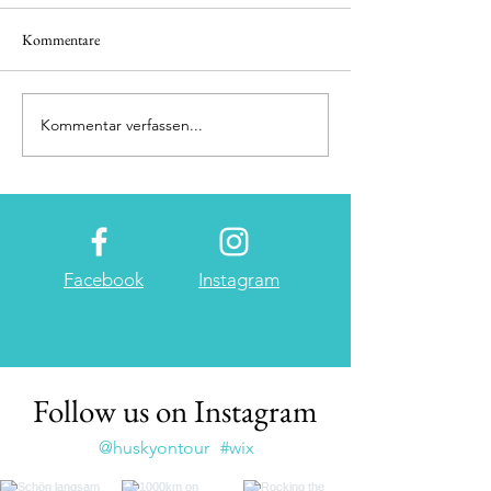
Kommentare
Minimalistic beauty
Kommentar verfassen...
Dominating over de
landscape
Facebook
Instagram
Follow us on Instagram
@huskyontour
#wix