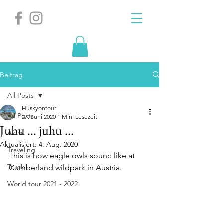
Beitrag
All Posts
Huskyontour
All Posts
27. Juni 2020
1 Min. Lesezeit
Juhu ... juhu ...
Akira
Aktualisiert:
4. Aug. 2020
Traveling
This is how eagle owls sound like at 
Truck
Cumberland wildpark in Austria.
World tour 2021 - 2022