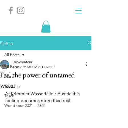
Beitrag
All Posts
Huskyontour
All Posts
4. Aug. 2020
1 Min. Lesezeit
Feel the power of untamed
Akira
water
Traveling
At Krimmler Wasserfälle / Austria this 
Truck
feeling becomes more than real.
World tour 2021 - 2022