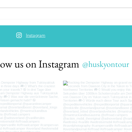
Scenic living room at Bleik beach
Instagram
low us on Instagram
@huskyontour