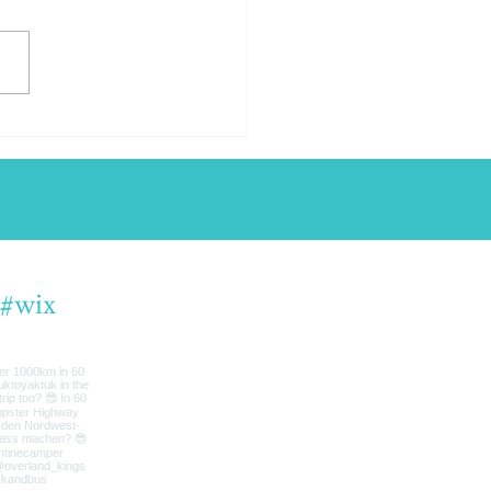
ating over delightful
cape
#wix