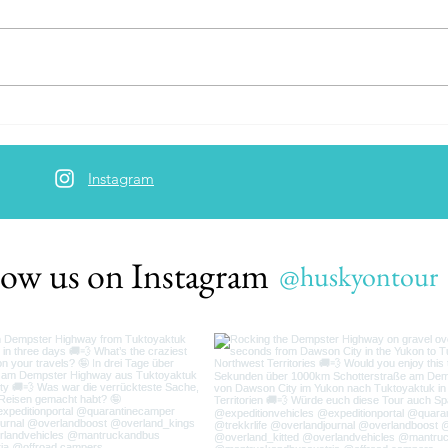
Minimalistic beauty
Domin
lands
Instagram
low us on Instagram
@huskyontour