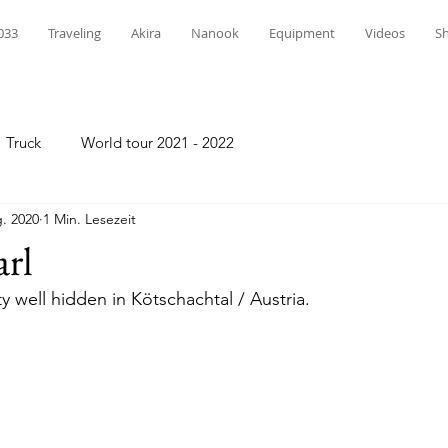
033
Traveling
Akira
Nanook
Equipment
Videos
S
Truck
World tour 2021 - 2022
. 2020
1 Min. Lesezeit
arl
 well hidden in Kötschachtal / Austria.